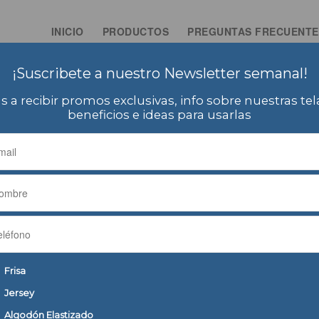
INICIO
PRODUCTOS
PREGUNTAS FRECUENTE
¡Suscribete a nuestro Newsletter semanal!
s a recibir promos exclusivas, info sobre nuestras tel
beneficios e ideas para usarlas
e
tejidosexpress
s not written his bio yet.
oud to say that
tejidosexpress
contributed 1 entries already.
 DE] TEJIDOSEXPRESS
Frisa
Jersey
ndo!
Algodón Elastizado
/
/
/
22
1 Comentario
en
Sin categoría
por
tejidosexpress