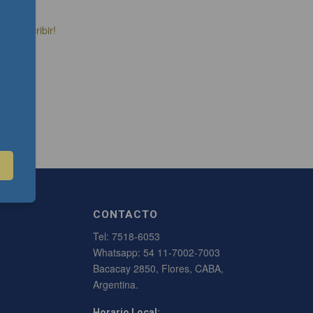
a a escribir!
CONTACTO
Tel:
7518-6053
Whatsapp:
54 11-7002-7003
Bacacay 2850, Flores, CABA,
Argentina.
Horario Local: