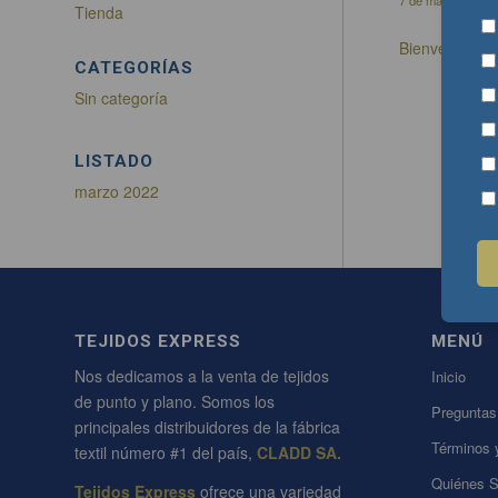
Tienda
Bienvenido a 
CATEGORÍAS
Sin categoría
LISTADO
marzo 2022
TEJIDOS EXPRESS
MENÚ
Nos dedicamos a la venta de tejidos
Inicio
de punto y plano. Somos los
Preguntas
principales distribuidores de la fábrica
Términos 
textil número #1 del país,
CLADD SA.
Quiénes 
Tejidos Express
ofrece una variedad