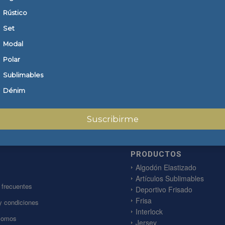
Rústico
WordPress. Esta es tu primera entrada. Edítala o bórrala, ¡luego empiez
Set
Modal
Polar
Sublimables
Dénim
Suscribirme
PRODUCTOS
Algodón Elastizado
Artículos Sublimables
 frecuentes
Deportivo Frisado
Frisa
y condiciones
Interlock
Somos
Jersey