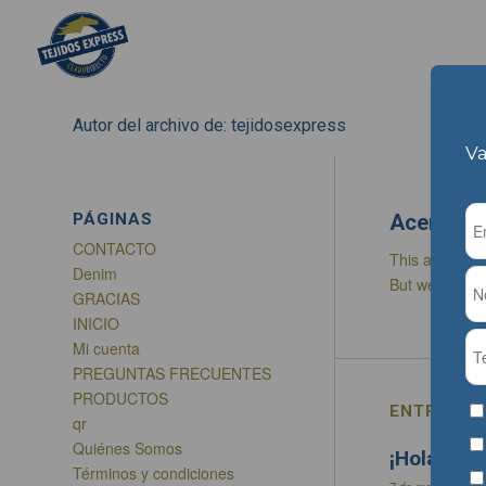
Autor del archivo de: tejidosexpress
Va
PÁGINAS
Acerca d
CONTACTO
This author ha
Denim
But we are pr
GRACIAS
INICIO
Mi cuenta
PREGUNTAS FRECUENTES
PRODUCTOS
ENTRADAS
qr
Quiénes Somos
¡Hola, mu
Términos y condiciones
7 de marzo de 20