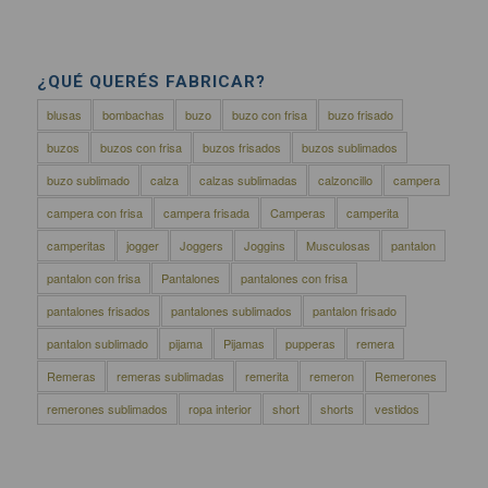
¿QUÉ QUERÉS FABRICAR?
blusas
bombachas
buzo
buzo con frisa
buzo frisado
buzos
buzos con frisa
buzos frisados
buzos sublimados
buzo sublimado
calza
calzas sublimadas
calzoncillo
campera
campera con frisa
campera frisada
Camperas
camperita
camperitas
jogger
Joggers
Joggins
Musculosas
pantalon
pantalon con frisa
Pantalones
pantalones con frisa
pantalones frisados
pantalones sublimados
pantalon frisado
pantalon sublimado
pijama
Pijamas
pupperas
remera
Remeras
remeras sublimadas
remerita
remeron
Remerones
remerones sublimados
ropa interior
short
shorts
vestidos