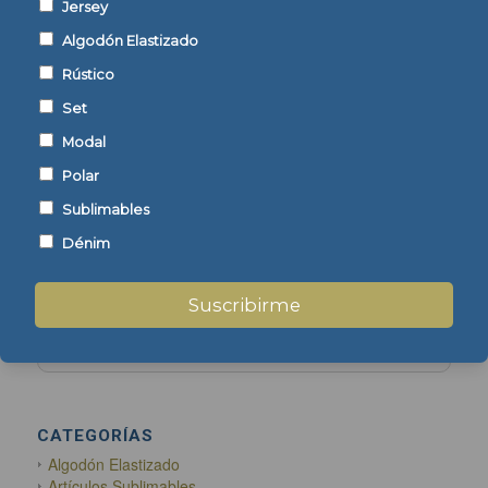
Jersey
Algodón Elastizado
Set Poliéster Liso
Rústico
Set
Modal
Polar
Sublimables
Dénim
ENCONTRÁ TU TEJIDO
Suscribirme
CATEGORÍAS
Algodón Elastizado
Artículos Sublimables