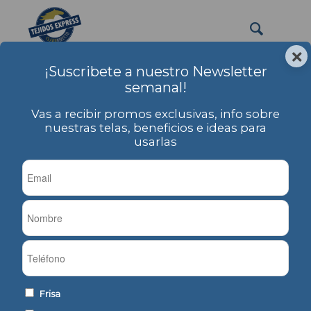
×
¡Suscribete a nuestro Newsletter
semanal!
Vas a recibir promos exclusivas, info sobre
nuestras telas, beneficios e ideas para
Set Poliéster
usarlas
Usted está aquí:
Inicio
/
PRODUCTOS
/
Set Poliéster
Ordenar por
Por defecto
Mostrar
-1 Artículos por página
Frisa