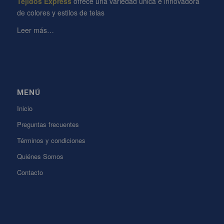
Tejidos Express
ofrece una variedad única e innovadora
de colores y estilos de telas
Leer más…
MENÚ
Inicio
Preguntas frecuentes
Términos y condiciones
Quiénes Somos
Contacto