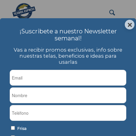
×
¡Suscribete a nuestro Newsletter
short
semanal!
Usted está aquí:
Inicio
/
PRODUCTOS
/
Etiqueta: short
Vas a recibir promos exclusivas, info sobre
nuestras telas, beneficios e ideas para
usarlas
Ordenar por
Por defecto
Mostrar
-1 Artículos por página
Frisa Camuflada
Frisa Común
Frisa
Jaspeada