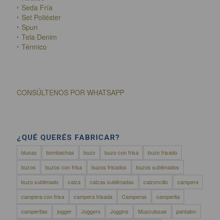
Seda Fría
Set Poliéster
Spun
Tela Denim
Térmico
CONSÚLTENOS POR WHATSAPP
¿QUÉ QUERÉS FABRICAR?
blusas
bombachas
buzo
buzo con frisa
buzo frisado
buzos
buzos con frisa
buzos frisados
buzos sublimados
buzo sublimado
calza
calzas sublimadas
calzoncillo
campera
campera con frisa
campera frisada
Camperas
camperita
camperitas
jogger
Joggers
Joggins
Musculosas
pantalon