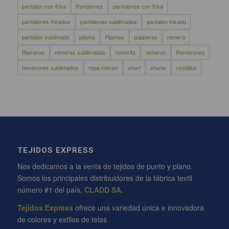
pantalon con frisa
Pantalones
pantalones con frisa
pantalones frisados
pantalones sublimados
pantalon frisado
pantalon sublimado
pijama
Pijamas
pupperas
remera
Remeras
remeras sublimadas
remerita
remeron
Remerones
remerones sublimados
ropa interior
short
shorts
vestidos
TEJIDOS EXPRESS
Nos dedicamos a la venta de tejidos de punto y plano.
Somos los principales distribuidores de la fábrica textil
número #1 del país,
CLADD SA.
Tejidos Express
ofrece una variedad única e innovadora
de colores y estilos de telas