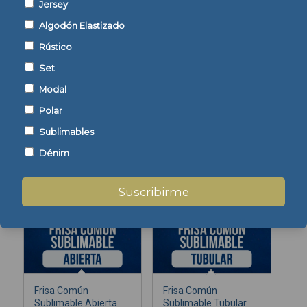
Jersey
Algodón Elastizado
Mostrar detalles
Rústico
Set
Modal
Polar
Sublimables
Frisa Común
Frisa Común Lisa
Jaspeada
Dénim
Suscribirme
Mostrar detalles
Mostrar detalles
Frisa Común
Frisa Común
Sublimable Abierta
Sublimable Tubular