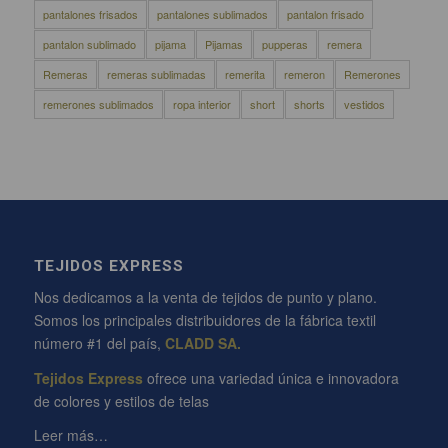
pantalones frisados
pantalones sublimados
pantalon frisado
pantalon sublimado
pijama
Pijamas
pupperas
remera
Remeras
remeras sublimadas
remerita
remeron
Remerones
remerones sublimados
ropa interior
short
shorts
vestidos
TEJIDOS EXPRESS
Nos dedicamos a la venta de tejidos de punto y plano.
Somos los principales distribuidores de la fábrica textil
número #1 del país,
CLADD SA.
Tejidos Express
ofrece una variedad única e innovadora
de colores y estilos de telas
Leer más…