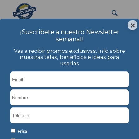
×
¡Suscribete a nuestro Newsletter
pantalon frisado
semanal!
Usted está aquí:
Inicio
/
PRODUCTOS
/
Etiqueta: pantalon frisado
Vas a recibir promos exclusivas, info sobre
nuestras telas, beneficios e ideas para
usarlas
Ordenar por
Por defecto
Mostrar
-1 Artículos por página
Deportivo Frisado Liso
Frisa Camuflada
Frisa