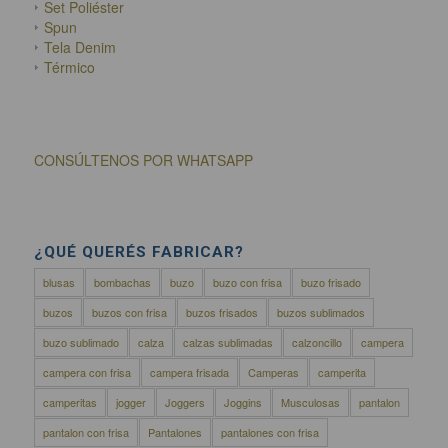
Set Poliéster
Spun
Tela Denim
Térmico
CONSÚLTENOS POR WHATSAPP
¿QUÉ QUERÉS FABRICAR?
blusas
bombachas
buzo
buzo con frisa
buzo frisado
buzos
buzos con frisa
buzos frisados
buzos sublimados
buzo sublimado
calza
calzas sublimadas
calzoncillo
campera
campera con frisa
campera frisada
Camperas
camperita
camperitas
jogger
Joggers
Joggins
Musculosas
pantalon
pantalon con frisa
Pantalones
pantalones con frisa