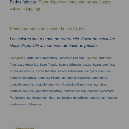
Podes fabricar:
R
opa deportiva como camperas, buzos,
calzas o joggings
Recomendamos descansar la tela 24 Hs.
Los colores son a modo de referencia. Favor de consultar
stock disponible al momento de hacer el pedido.
Categorías:
Artículos Sublimables
,
Deportivo Frisado
Etiquetas:
buzo con
frisa
,
buzo deportivo
,
buzo frisado
,
buzo sublimado
,
buzos
,
buzos con frisa
,
buzos deportivos
,
buzos frisados
,
buzos sublimados
,
campera con frisa
,
campera deportiva
,
campera frisada
,
camperita deportiva
,
camperitas
,
conjunto deporte
,
conjunto deportivo
,
Conjuntos Deportivos
,
pantalon
,
pantalon con frisa
,
pantalon deportivo
,
pantalon frisado
,
pantalon sublimado
,
Pantalones
,
pantalones con frisa
,
pantalones deportivos
,
pantalones frisados
,
pantalones sublimados
Descripción