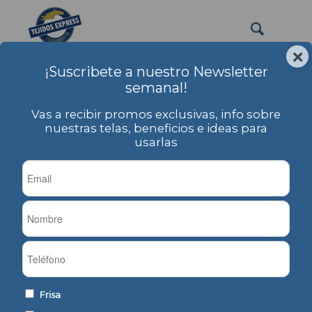
×
¡Suscribete a nuestro Newsletter
PRODUCTOS
semanal!
Usted está aquí:
Inicio
/
PRODUCTOS
/
Artículos Sublimables
/
Deportivo Frisado Liso
Vas a recibir promos exclusivas, info sobre
Deportivo Frisado Liso
nuestras telas, beneficios e ideas para
usarlas
Frisa