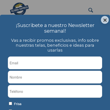
×
¡Suscribete a nuestro Newsletter
PRODUCTOS
semanal!
Usted está aquí:
Inicio
/
PRODUCTOS
/
Frisa
/
Frisa Peinada
/
Frisa Peinada Lisa
Vas a recibir promos exclusivas, info sobre
Frisa Peinada Lisa
nuestras telas, beneficios e ideas para
usarlas
Frisa