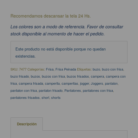
Recomendamos descansar la tela 24 Hs.
Los colores son a modo de referencia. Favor de consultar
stock disponible al momento de hacer el pedido.
Este producto no está disponible porque no quedan
existencias.
SKU:
7477
Categorías:
Frisa
,
Frisa Peinada
Etiquetas:
buzo
,
buzo con frisa
,
buzo frisado
,
buzos
,
buzos con frisa
,
buzos frisados
,
campera
,
campera con
frisa
,
campera frisada
,
camperita
,
camperitas
,
jogger
,
Joggers
,
pantalon
,
pantalon con frisa
,
pantalon frisado
,
Pantalones
,
pantalones con frisa
,
pantalones frisados
,
short
,
shorts
Descripción