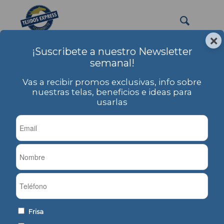
×
¡Suscribete a nuestro Newsletter
PRODUCTOS
semanal!
Usted está aquí:
Inicio
/
PRODUCTOS
/
Jersey
/
Jersey 24/1 Cardado Liso
Vas a recibir promos exclusivas, info sobre
Jersey 24/1 Cardado
nuestras telas, beneficios e ideas para
usarlas
Liso
Frisa