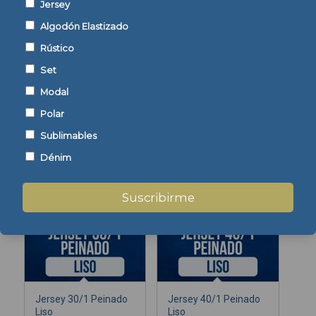
Jersey
Algodón Elastizado
Mostrar detalles
Mostrar detalles
Rústico
Set
Modal
Polar
Sublimables
Jersey 24/1 Peinado
Jersey 24/1 Peinado
Liso
Mouline
Dénim
Suscribirme
Mostrar detalles
Jersey 30/1 Peinado
Jersey 40/1 Peinado
Liso
Liso