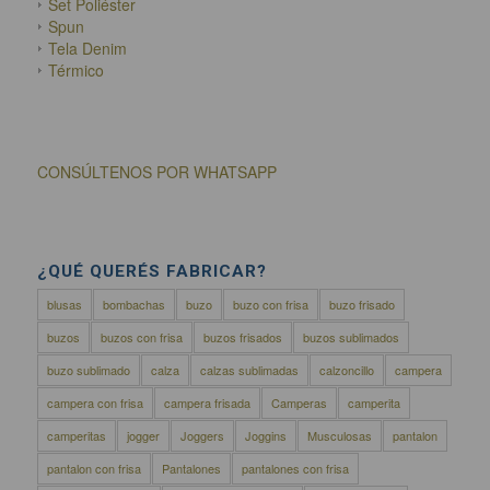
Set Poliéster
Spun
Tela Denim
Térmico
CONSÚLTENOS POR WHATSAPP
¿QUÉ QUERÉS FABRICAR?
blusas
bombachas
buzo
buzo con frisa
buzo frisado
buzos
buzos con frisa
buzos frisados
buzos sublimados
buzo sublimado
calza
calzas sublimadas
calzoncillo
campera
campera con frisa
campera frisada
Camperas
camperita
camperitas
jogger
Joggers
Joggins
Musculosas
pantalon
pantalon con frisa
Pantalones
pantalones con frisa