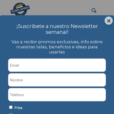
×
¡Suscribete a nuestro Newsletter
remeron
semanal!
Usted está aquí:
Inicio
/
PRODUCTOS
/
Etiqueta: remeron
Vas a recibir promos exclusivas, info sobre
nuestras telas, beneficios e ideas para
usarlas
Ordenar por
Por defecto
Mostrar
-1 Artículos por página
Jersey 24/1 Cardado
Jersey 24/1 Cardado
Frisa
Jaspeado
Liso