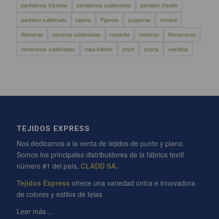
pantalones frisados
pantalones sublimados
pantalon frisado
pantalon sublimado
pijama
Pijamas
pupperas
remera
Remeras
remeras sublimadas
remerita
remeron
Remerones
remerones sublimados
ropa interior
short
shorts
vestidos
TEJIDOS EXPRESS
Nos dedicamos a la venta de tejidos de punto y plano.
Somos los principales distribuidores de la fábrica textil
número #1 del país,
CLADD SA.
Tejidos Express
ofrece una variedad única e innovadora
de colores y estilos de telas
Leer más…