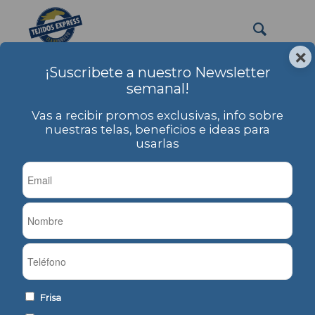
×
¡Suscribete a nuestro Newsletter
calza
semanal!
Usted está aquí:
Inicio
/
PRODUCTOS
/
Etiqueta: calza
Vas a recibir promos exclusivas, info sobre
nuestras telas, beneficios e ideas para
usarlas
Ordenar por
Por defecto
Mostrar
-1 Artículos por página
Algodón Elastizado
Algodón Elastizado
Frisa
24/1 Cardado
24/1 Cardado