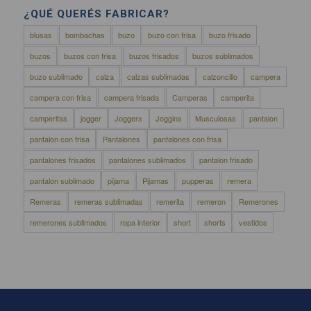
¿QUÉ QUERÉS FABRICAR?
blusas
bombachas
buzo
buzo con frisa
buzo frisado
buzos
buzos con frisa
buzos frisados
buzos sublimados
buzo sublimado
calza
calzas sublimadas
calzoncillo
campera
campera con frisa
campera frisada
Camperas
camperita
camperitas
jogger
Joggers
Joggins
Musculosas
pantalon
pantalon con frisa
Pantalones
pantalones con frisa
pantalones frisados
pantalones sublimados
pantalon frisado
pantalon sublimado
pijama
Pijamas
pupperas
remera
Remeras
remeras sublimadas
remerita
remeron
Remerones
remerones sublimados
ropa interior
short
shorts
vestidos