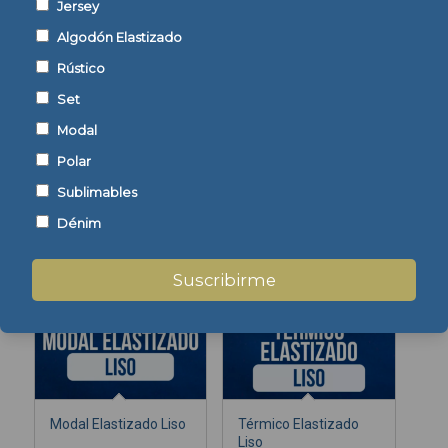
Jersey
Jaspeado
Algodón Elastizado
Mostrar detalles
Mostrar detalles
Rústico
Set
Modal
Polar
Sublimables
Algodón Elastizado
Modal DTY Elastizado
30/1 Intermedio
Liso
Dénim
Suscribirme
Mostrar detalles
Mostrar detalles
Modal Elastizado Liso
Térmico Elastizado
Liso