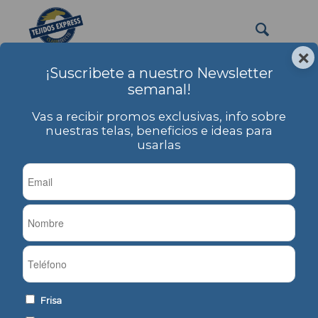
×
¡Suscribete a nuestro Newsletter
Frisa Sublimable
semanal!
Usted está aquí:
Inicio
/
PRODUCTOS
/
Frisa
/
Frisa Sublimable
Vas a recibir promos exclusivas, info sobre
nuestras telas, beneficios e ideas para
usarlas
Ordenar por
Por defecto
Mostrar
-1 Artículos por página
Frisa Común
Frisa Común
Frisa
Sublimable Abierta
Sublimable Tubular