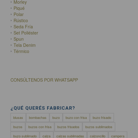
Morley
Piqué
Polar
Rústico
Seda Fría
Set Poliéster
Spun
Tela Denim
Térmico
CONSÚLTENOS POR WHATSAPP
¿QUÉ QUERÉS FABRICAR?
blusas
bombachas
buzo
buzo con frisa
buzo frisado
buzos
buzos con frisa
buzos frisados
buzos sublimados
buzo sublimado
calza
calzas sublimadas
calzoncillo
campera