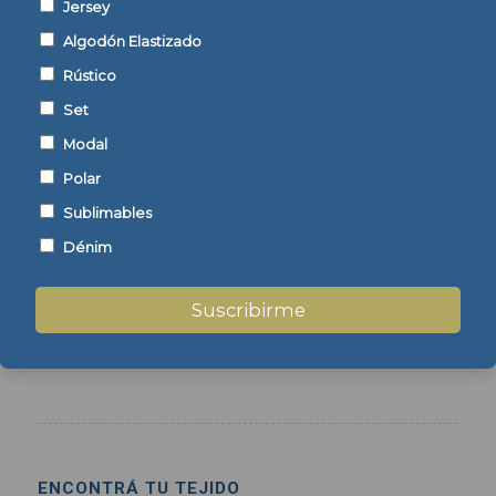
Jersey
Algodón Elastizado
Mostrar detalles
Mostrar detalles
Rústico
Set
Modal
Polar
Sublimables
Frisa Invisible
Frisa Invisible
Sublimable Abierta
Sublimable Tubular
Dénim
Suscribirme
Mostrar detalles
Mostrar detalles
ENCONTRÁ TU TEJIDO