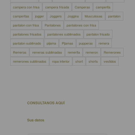
campera con frisa
campera frisada
Camperas
camperita
camperitas
jogger
Joggers
Joggins
Musculosas
pantalon
pantalon con frisa
Pantalones
pantalones con frisa
pantalones frisados
pantalones sublimados
pantalon frisado
pantalon sublimado
pijama
Pijamas
pupperas
remera
Remeras
remeras sublimadas
remerita
remeron
Remerones
remerones sublimados
ropa interior
short
shorts
vestidos
CONSULTANOS AQUÍ
Sus datos