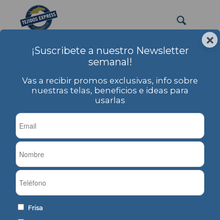
×
¡Suscribete a nuestro Newsletter
PRODUCTOS
semanal!
Usted está aquí:
Inicio
/
PRODUCTOS
/
Tela Denim
/
Denim Elastizado
/
Sarga
/
Sarga
Vas a recibir promos exclusivas, info sobre
Sarga
nuestras telas, beneficios e ideas para
usarlas
Frisa