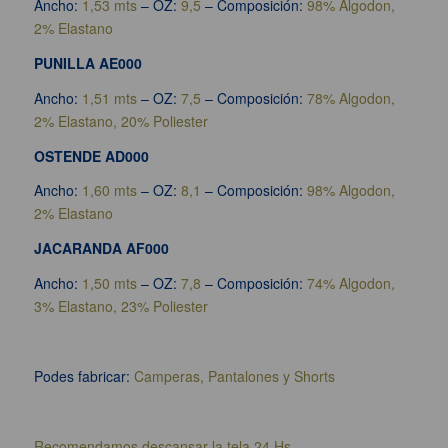
Ancho:
1,53 mts
– OZ:
9,5
– Composición:
98% Algodon,
2% Elastano
PUNILLA AE000
Ancho:
1,51 mts
– OZ:
7,5
– Composición:
78% Algodon,
2% Elastano, 20% Poliester
OSTENDE AD000
Ancho:
1,60 mts
– OZ:
8,1
– Composición:
98% Algodon,
2% Elastano
JACARANDA AF000
Ancho:
1,50 mts
– OZ:
7,8
– Composición:
74% Algodon,
3% Elastano, 23% Poliester
Podes fabricar:
Camperas, Pantalones y Shorts
Recomendamos descansar la tela 24 Hs.