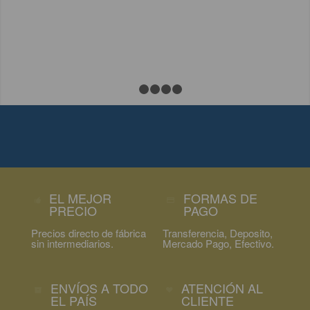
1
2
3
4
5
SURTIDO DE COLORES | PRECIO SIN
INTERMEDIARIOS | DIRECTO DE FABRICA |
AMPLIO STOCK | ENTREGA INMEDIATA
EL MEJOR
FORMAS DE
PRECIO
PAGO
Precios directo de fábrica
Transferencia, Deposito,
sin intermediarios.
Mercado Pago, Efectivo.
ENVÍOS A TODO
ATENCIÓN AL
EL PAÍS
CLIENTE