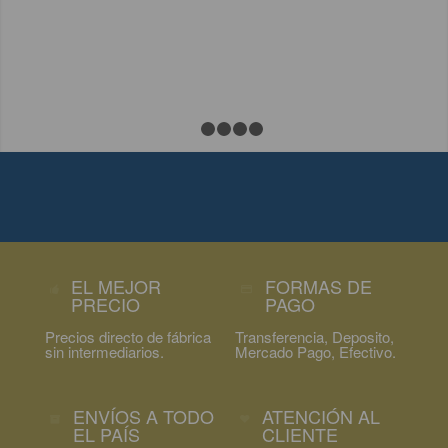
1
2
3
4
5
SURTIDO DE COLORES | PRECIO SIN
INTERMEDIARIOS | DIRECTO DE FABRICA |
AMPLIO STOCK | ENTREGA INMEDIATA
EL MEJOR
FORMAS DE
PRECIO
PAGO
Precios directo de fábrica
Transferencia, Deposito,
sin intermediarios.
Mercado Pago, Efectivo.
ENVÍOS A TODO
ATENCIÓN AL
EL PAÍS
CLIENTE