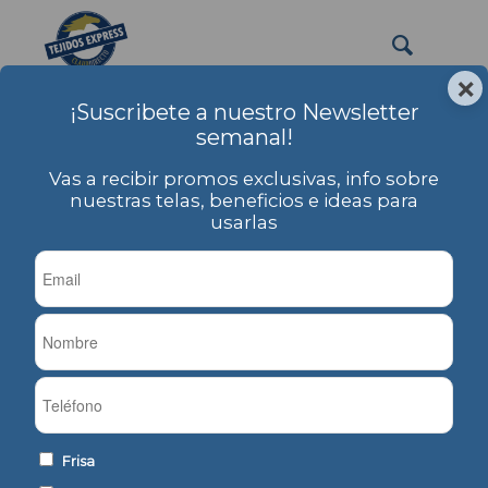
×
¡Suscribete a nuestro Newsletter
calzitas
semanal!
Usted está aquí:
Inicio
/
PRODUCTOS
/
Etiqueta: calzitas
Vas a recibir promos exclusivas, info sobre
nuestras telas, beneficios e ideas para
usarlas
Ordenar por
Por defecto
Mostrar
-1 Artículos por página
Modal DTY Elastizado
Modal Elastizado Liso
Frisa
Liso