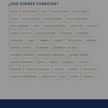
¿QUÉ QUERÉS FABRICAR?
blusas
bombachas
buzo
buzo con frisa
buzo frisado
buzos
buzos con frisa
buzos frisados
buzos sublimados
buzo sublimado
calza
calzas sublimadas
calzoncillo
campera
campera con frisa
campera frisada
Camperas
camperita
camperitas
jogger
Joggers
Joggins
Musculosas
pantalon
pantalon con frisa
Pantalones
pantalones con frisa
pantalones frisados
pantalones sublimados
pantalon frisado
pantalon sublimado
pijama
Pijamas
pupperas
remera
Remeras
remeras sublimadas
remerita
remeron
Remerones
remerones sublimados
ropa interior
short
shorts
vestidos