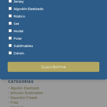
Jersey
Algodón Elastizado
Mostrar detalles
Mostrar detalles
Rústico
Set
Modal
Polar
Sublimables
ENCONTRÁ TU TEJIDO
Dénim
Suscribirme
CATEGORÍAS
Algodón Elastizado
Artículos Sublimables
Deportivo Frisado
Frisa
Interlock