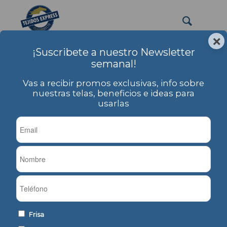
×
¡Suscribete a nuestro Newsletter
Forrareria de prendas
semanal!
Usted está aquí:
Inicio
/
PRODUCTOS
/
Etiqueta: Forrareria de prendas
Vas a recibir promos exclusivas, info sobre
nuestras telas, beneficios e ideas para
usarlas
Ordenar por
Por defecto
Mostrar
-1 Artículos por página
Polar Liso
Frisa