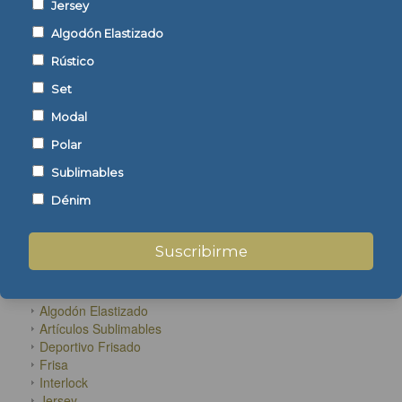
Jersey
Algodón Elastizado
Rústico
Set
Modal
Polar
ENCONTRÁ TU TEJIDO
Sublimables
Dénim
Suscribirme
CATEGORÍAS
Algodón Elastizado
Artículos Sublimables
Deportivo Frisado
Frisa
Interlock
Jersey