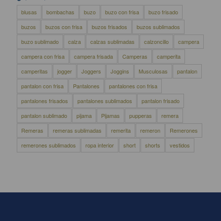
blusas
bombachas
buzo
buzo con frisa
buzo frisado
buzos
buzos con frisa
buzos frisados
buzos sublimados
buzo sublimado
calza
calzas sublimadas
calzoncillo
campera
campera con frisa
campera frisada
Camperas
camperita
camperitas
jogger
Joggers
Joggins
Musculosas
pantalon
pantalon con frisa
Pantalones
pantalones con frisa
pantalones frisados
pantalones sublimados
pantalon frisado
pantalon sublimado
pijama
Pijamas
pupperas
remera
Remeras
remeras sublimadas
remerita
remeron
Remerones
remerones sublimados
ropa interior
short
shorts
vestidos