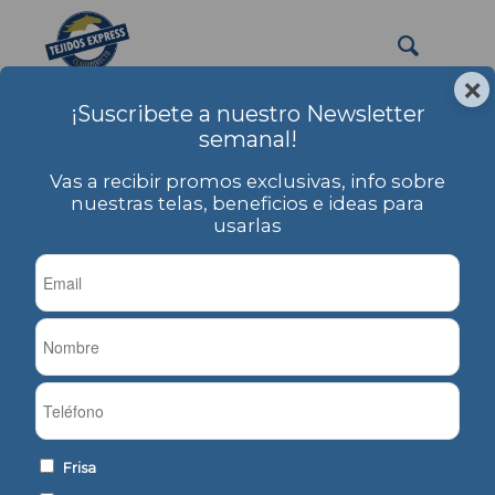
×
¡Suscribete a nuestro Newsletter
pecheras sublimadas
semanal!
Usted está aquí:
Inicio
/
PRODUCTOS
/
Etiqueta: pecheras sublimadas
Vas a recibir promos exclusivas, info sobre
nuestras telas, beneficios e ideas para
usarlas
Ordenar por
Por defecto
Mostrar
-1 Artículos por página
Set Poliéster Liso
Frisa