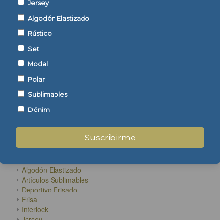
Jersey
Algodón Elastizado
Rústico
Set
Modal
Polar
ENCONTRÁ TU TEJIDO
Sublimables
Dénim
Suscribirme
CATEGORÍAS
Algodón Elastizado
Artículos Sublimables
Deportivo Frisado
Frisa
Interlock
Jersey