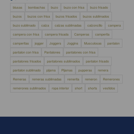
blusas
bombachas
buzo
buzo con frisa
buzo frisado
buzos
buzos con frisa
buzos frisados
buzos sublimados
buzo sublimado
calza
calzas sublimadas
calzoncillo
campera
campera con frisa
campera frisada
Camperas
camperita
camperitas
jogger
Joggers
Joggins
Musculosas
pantalon
pantalon con frisa
Pantalones
pantalones con frisa
pantalones frisados
pantalones sublimados
pantalon frisado
pantalon sublimado
pijama
Pijamas
pupperas
remera
Remeras
remeras sublimadas
remerita
remeron
Remerones
remerones sublimados
ropa interior
short
shorts
vestidos